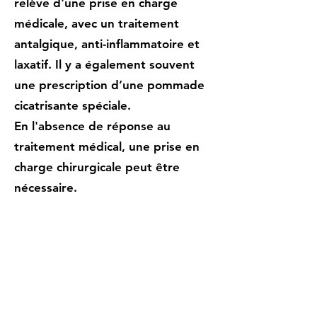
relève d'une prise en charge
médicale, avec un traitement
antalgique, anti-inflammatoire et
laxatif. Il y a également souvent
une prescription d’une pommade
cicatrisante spéciale.
​En l'absence de réponse au
traitement médical, une prise en
charge chirurgicale peut être
nécessaire.
​La technique consiste à enlever la
fissure, et à « décoller » un
lambeau de muqueuse rectale qui
vient recouvrir ensuite l'ancien site
de fissure, pour une meilleure
cicatrisation.