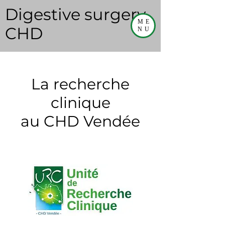
Digestive surgery
ME
CHD
NU
La recherche
clinique
au CHD Vendée