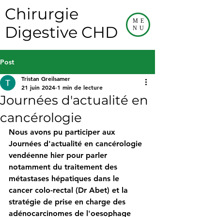
Chirurgie
ME
Digestive CHD
NU
Post
Tristan Greilsamer
21 juin 2024
1 min de lecture
Journées d'actualité en
cancérologie
Nous avons pu participer aux 
Journées d'actualité en cancérologie 
vendéenne hier pour parler 
notamment du traitement des 
métastases hépatiques dans le 
cancer colo-rectal (Dr Abet) et la 
stratégie de prise en charge des 
adénocarcinomes de l'oesophage 