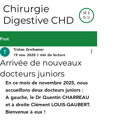
Chirurgie
ME
Digestive CHD
NU
Post
Tristan Greilsamer
19 nov. 2025
1 min de lecture
Arrivée de nouveaux
docteurs juniors
En ce mois de novembre 2025, nous 
accueillons deux docteurs juniors :
A gauche, le Dr Quentin CHARREAU 
et à droite Clément LOUIS-GAUBERT.
Bienvenue à eux !